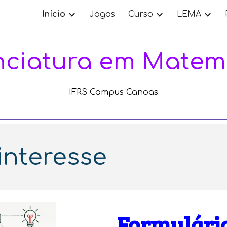
Início
Jogos
Curso
LEMA
ip to main content
Skip to navigat
nciatura em Matem
IFRS Campus Canoas
interesse
Formulário