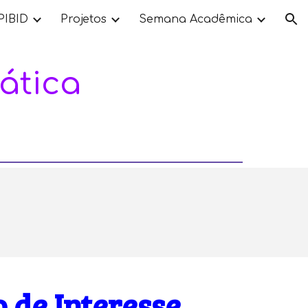
PIBID
Projetos
Semana Acadêmica
ion
ática
 de Interesse