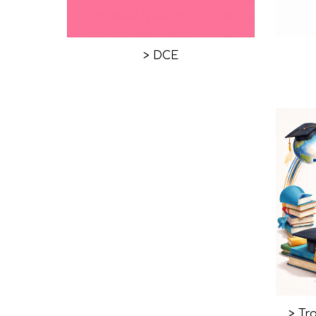
> DCE
> Tr