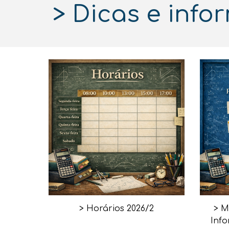
> Dicas e inf
>
Horários 2026/
2
>
M
Info