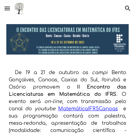
Skip to main content
Skip to navigation
De 19 a 21 de outubro os
campi
Bento
Gonçalves, Canoas, Caxias do Sul, Ibirubá e
Osório promovem o
II Encontro das
Licenciaturas em Matemática do IFRS
. O
evento será
on-line
, com transmissão pelo
canal do
youtube
MatemáticaIFRSCanoas
e
sua programação
cont
ará
com palestra,
mesa
-
redonda, apresentação de trabalhos
(modalidade
:
comunicação científica
-